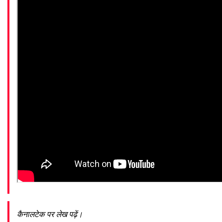
कैनालटेक पर लेख पढ़ें।