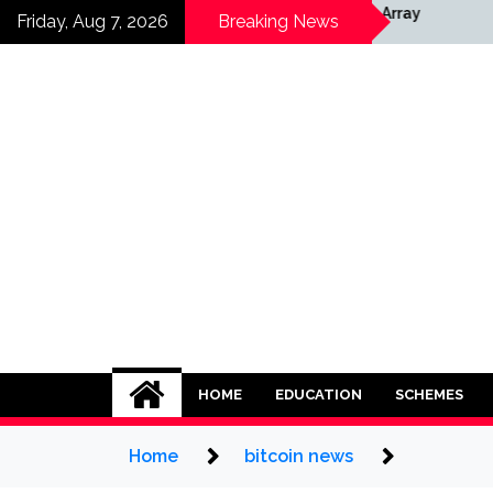
Skip
Array
Friday, Aug 7, 2026
Breaking News
to
content
HOME
EDUCATION
SCHEMES
Home
bitcoin news