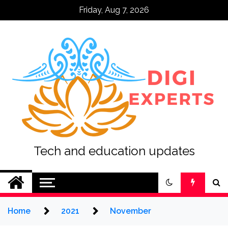
Skip
Friday, Aug 7, 2026
to
content
Tech and education updates
Home
2021
November