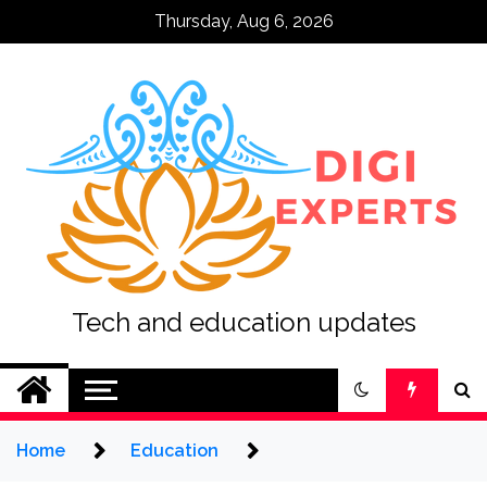
Skip
Thursday, Aug 6, 2026
to
content
Tech and education updates
Home
Education