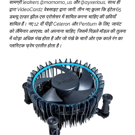
सामग्री leakers
@momomo_us
और
@ayxerious,
साथ ही
द्वारा
VideoCardz
वेबसाइट द्वारा जारी, तीन नए कूलर कि इंटेल 65
डब्ल्यू एल्डर झील-एस प्रोसेसर में शामिल करना चाहिए की छवियाँ
शामिल हैं। नए 12 वीं पीढ़ी Celeron और Pentium के लिए, जायंट
को लैमिनार आरएस1 को अपनाना चाहिए, जिसमें पिछले मॉडल की तुलना
में थोड़ा अधिक पंख होता है और जो पंखे के चारों ओर एक काले रंग का
प्लास्टिक फ्रेम प्रतीत होता है।