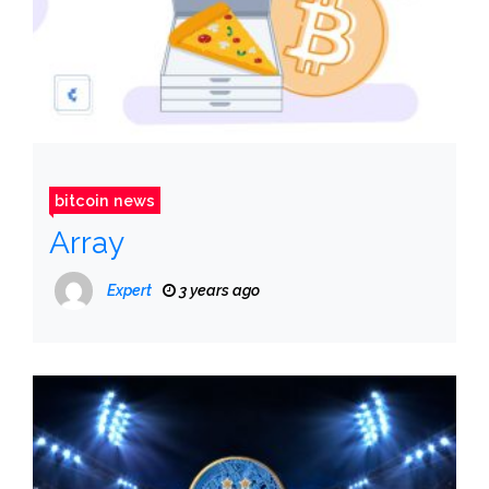
bitcoin news
Array
Expert
3 years ago