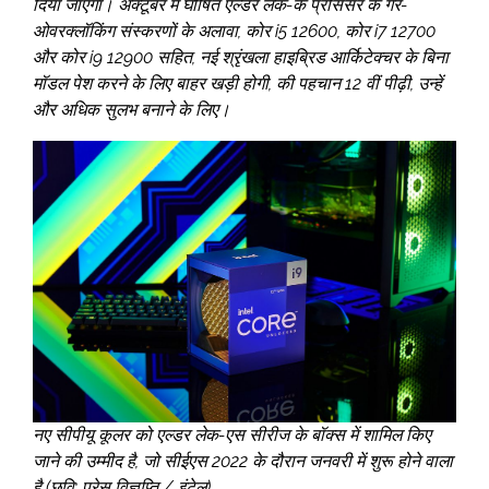
दिया जाएगा। अक्टूबर में घोषित एल्डर लेक-के प्रोसेसर के गैर-
ओवरक्लॉकिंग संस्करणों के अलावा, कोर i5 12600, कोर i7 12700
और कोर i9 12900 सहित, नई श्रृंखला हाइब्रिड आर्किटेक्चर के बिना
मॉडल पेश करने के लिए बाहर खड़ी होगी, की पहचान 12 वीं पीढ़ी, उन्हें
और अधिक सुलभ बनाने के लिए।
नए सीपीयू कूलर को एल्डर लेक-एस सीरीज के बॉक्स में शामिल किए
जाने की उम्मीद है, जो सीईएस 2022 के दौरान जनवरी में शुरू होने वाला
है (छवि: प्रेस विज्ञप्ति / इंटेल)