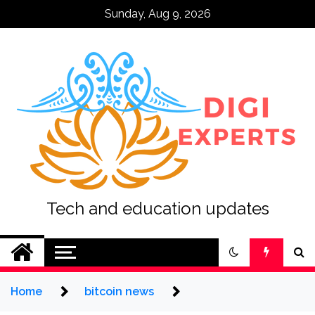
Skip
Sunday, Aug 9, 2026
to
content
Tech and education updates
Home
bitcoin news