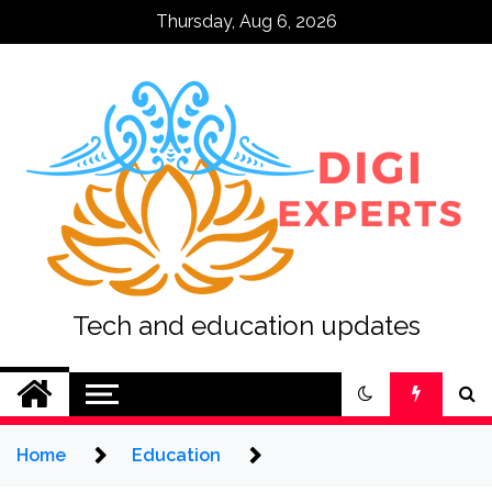
Skip
Thursday, Aug 6, 2026
to
content
Tech and education updates
Home
Education