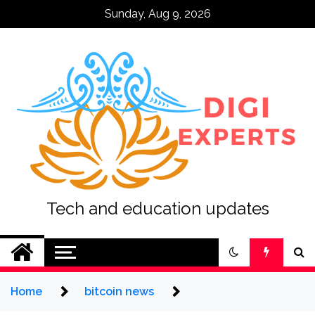
Skip
Sunday, Aug 9, 2026
to
content
Tech and education updates
Home
bitcoin news