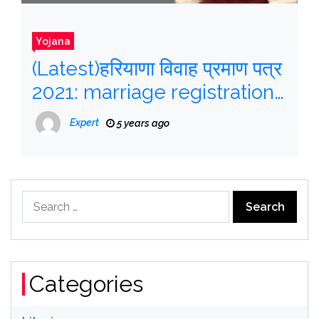
Yojana
(Latest)हरियाणा विवाह प्रमाण पत्र
2021: marriage registration
Haryana pdf, Download
Expert
5 years ago
Marriage Certificate
Search
for:
Categories