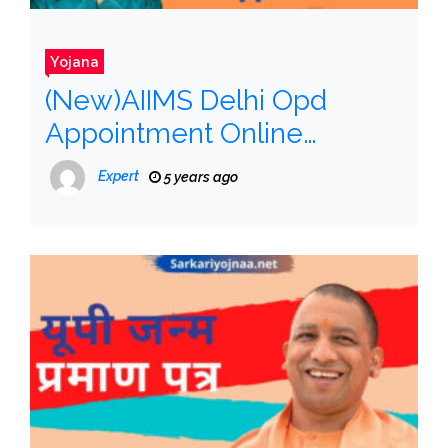
Yojana
(New)AIIMS Delhi Opd
Appointment Online
Registration: Check
Expert
5 years ago
Eligibility, Full Information