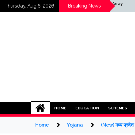
Skip
Array
Array
Thursday, Aug 6, 2026
Breaking News
to
content
HOME
EDUCATION
SCHEMES
Home
Yojana
(New) मध्य प्रदे