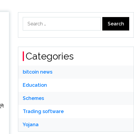
Search
for:
Categories
bitcoin news
Education
Schemes
ंगे
Trading software
Yojana