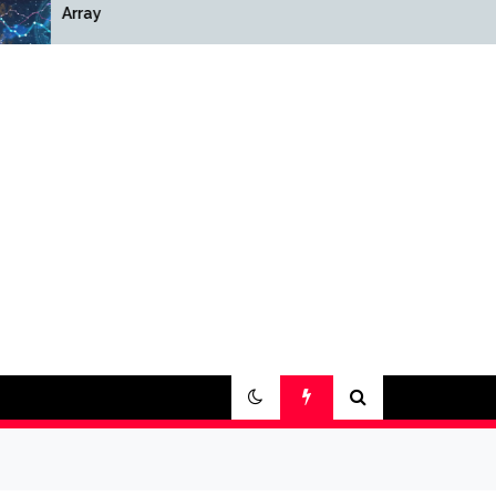
y
Array