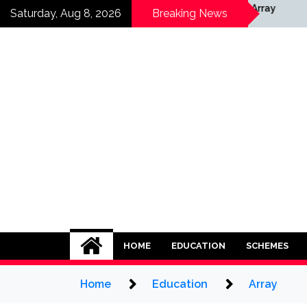
Skip
y
Array
Saturday, Aug 8, 2026
Breaking News
to
content
HOME
EDUCATION
SCHEMES
Home
Education
Array