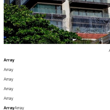
Array
Array
Array
Array
Array
Array
Array