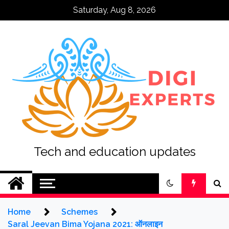
Skip
Saturday, Aug 8, 2026
to
content
Tech and education updates
Home
Schemes
Saral Jeevan Bima Yojana 2021: ऑनलाइन