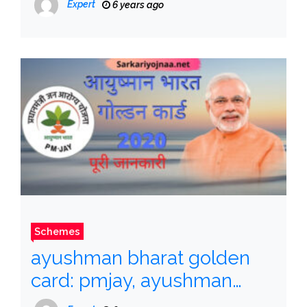
Expert
6 years ago
Schemes
ayushman bharat golden
card: pmjay, ayushman
bharat, csc pmjay,