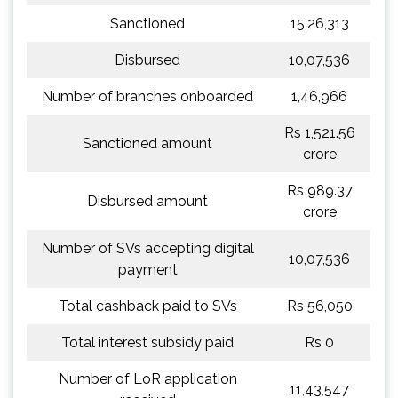
Sanctioned
15,26,313
Disbursed
10,07,536
Number of branches onboarded
1,46,966
Rs 1,521.56
Sanctioned amount
crore
Rs 989.37
Disbursed amount
crore
Number of SVs accepting digital
10,07,536
payment
Total cashback paid to SVs
Rs 56,050
Total interest subsidy paid
Rs 0
Number of LoR application
11,43,547