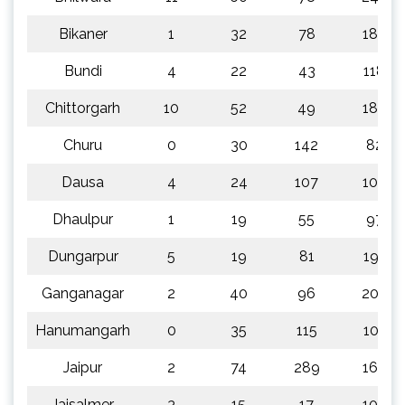
Bikaner
1
32
78
180
Bundi
4
22
43
118
Chittorgarh
10
52
49
189
Churu
0
30
142
82
Dausa
4
24
107
102
Dhaulpur
1
19
55
97
Dungarpur
5
19
81
191
Ganganagar
2
40
96
200
Hanumangarh
0
35
115
101
Jaipur
2
74
289
169
Jaisalmer
3
15
17
108