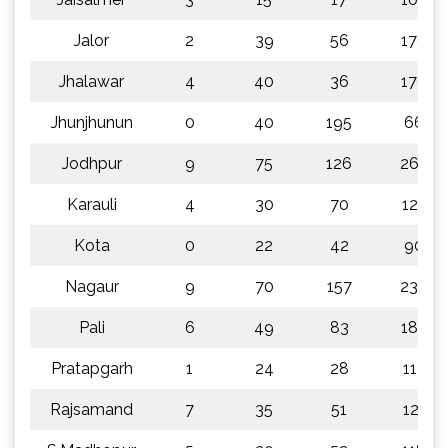
Jalor
2
39
56
179
Jhalawar
4
40
36
176
Jhunjhunun
0
40
195
66
Jodhpur
9
75
126
265
Karauli
4
30
70
127
Kota
0
22
42
90
Nagaur
9
70
157
239
Pali
6
49
83
189
Pratapgarh
1
24
28
113
Rajsamand
7
35
51
121